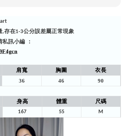
art
量
存在
公分誤差屬正常現象
,
1-3
請私訊小編 ：
/59F4gcn
肩寬
胸圍
衣長
36
46
90​
身高
體重
尺碼
167
55
M