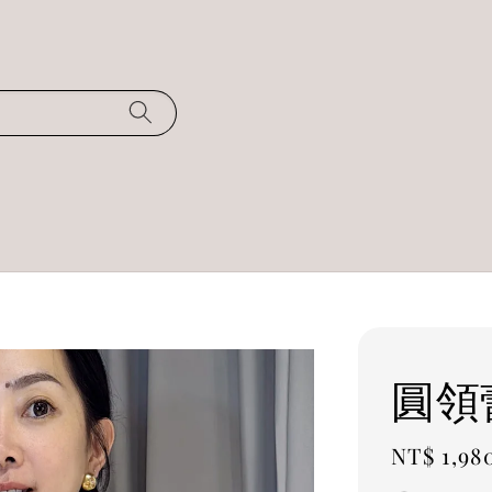
圓領
Regular
NT$ 1,98
price