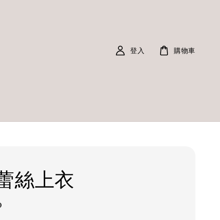
登入
購物車
蕾絲上衣
0