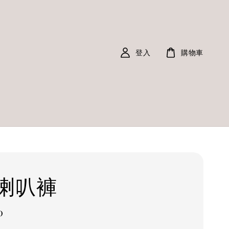
登入
購物車
喇叭褲
0