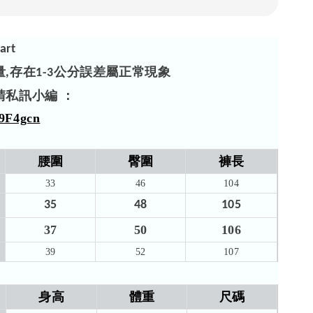
art
量
存在
公分誤差屬正常現象
,
1-3
請私訊小編 ：
/59F4gcn
腰圍
臀圍
褲長
33
46
104
35
48
105
37
50
106
39
52
107
身高
體重
尺碼