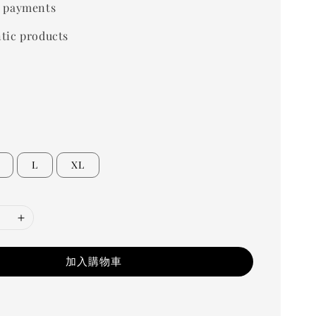
 payments
tic products
L
XL
加入購物車