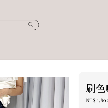
刷色
Regular
NT$ 1,80
price