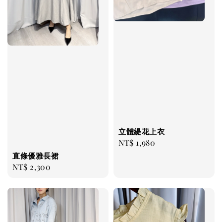
立體緹花上衣
Regular
NT$ 1,980
price
直條優雅長裙
Regular
NT$ 2,300
price