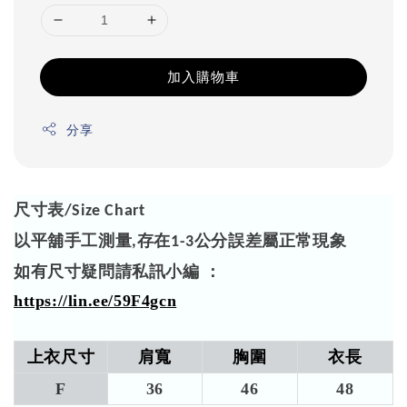
加入購物車
分享
尺寸表
/Size Chart
以平舖手工測量
存在
公分誤差屬正常現象
,
1-3
如有尺寸疑問請私訊小編 ：
https://lin.ee/59F4gcn
上衣尺寸
肩寬
胸圍
衣長
F
36
46
48