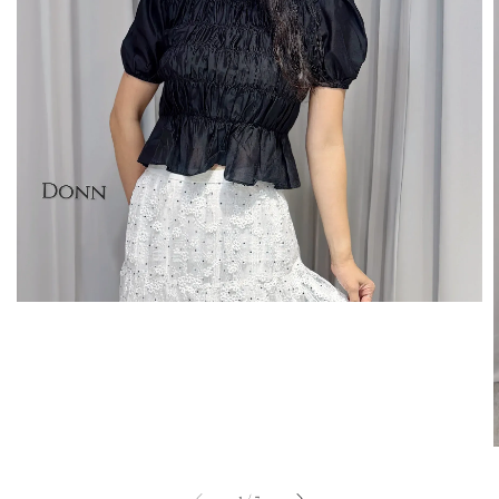
1
/
7