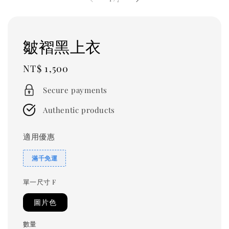
皺褶黑上衣
Regular
NT$ 1,500
price
Secure payments
Authentic products
適用優惠
滿千免運
單一尺寸 F
圖片色
數量