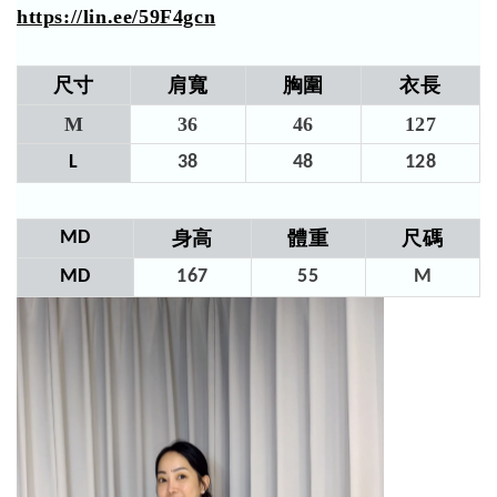
https://lin.ee/59F4gcn
尺寸
肩寬
胸圍
衣長
M
36
46
127​
L
38
48
128​
MD
身高
體重
尺碼
MD
167
55
M