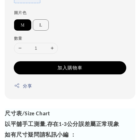
圖片色
M
L
數量
加入購物車
分享
尺寸表
/Size Chart
以平舖手工測量
存在
公分誤差屬正常現象
,
1-3
如有尺寸疑問請私訊小編 ：