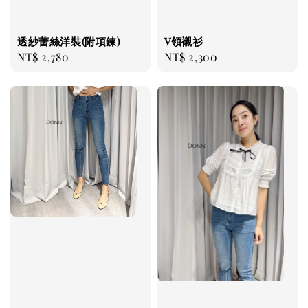
透紗蕾絲洋裝(附項鍊)
V領襯衫
Regular
NT$ 2,780
Regular
NT$ 2,300
price
price