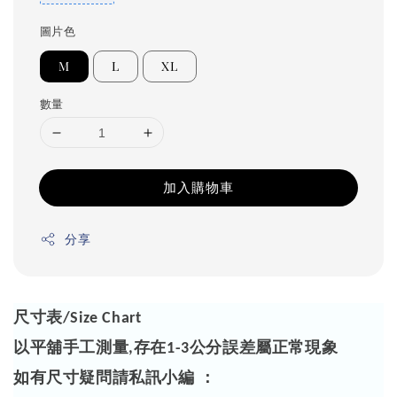
圖片色
M
L
XL
數量
加入購物車
分享
尺寸表
/Size Chart
以平舖手工測量
存在
公分誤差屬正常現象
,
1-3
如有尺寸疑問請私訊小編 ：