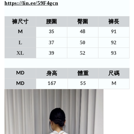
https://lin.ee/59F4gcn
褲尺寸
腰圍
臀圍
褲長
M
35
48
91​
L
37
50
92​
XL
39
52
93
MD
身高
體重
尺碼
MD
167
55
M