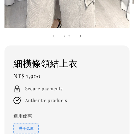
1
/
7
細橫條領結上衣
Regular
NT$ 1,900
price
Secure payments
Authentic products
適用優惠
滿千免運