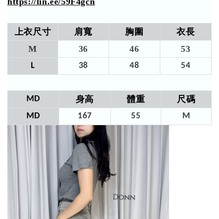
https://lin.ee/59F4gcn
上衣尺寸
肩寬
胸圍
衣長
M
36
46
53​
L
38
48
54​
MD
身高
體重
尺碼
MD
167
55
M