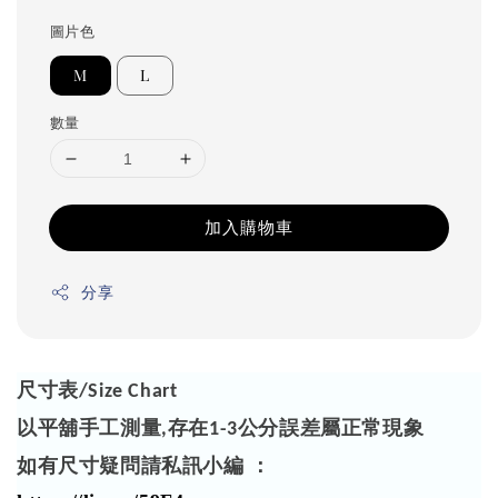
圖片色
M
L
數量
加入購物車
分享
尺寸表
/Size Chart
以平舖手工測量
存在
公分誤差屬正常現象
,
1-3
如有尺寸疑問請私訊小編 ：