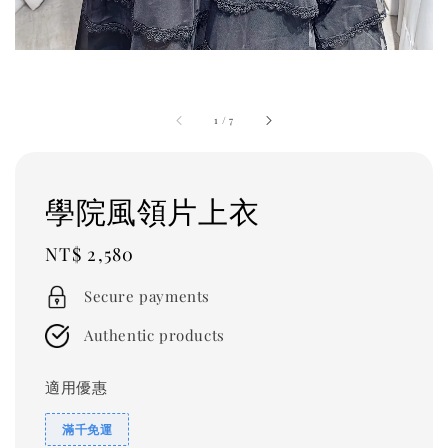
1
/
7
學院風領片上衣
Regular
NT$ 2,580
price
Secure payments
Authentic products
適用優惠
滿千免運