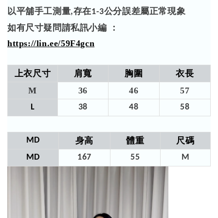
以平舖手工測量
存在
公分誤差屬正常現象
,
1-3
如有尺寸疑問請私訊小編 ：
https://lin.ee/59F4gcn
上衣尺寸
肩寬
胸圍
衣長
M
36
46
57​
L
38
48
58​
MD
身高
體重
尺碼
MD
167
55
M