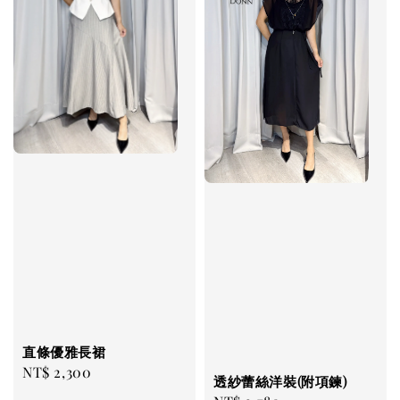
直條優雅長裙
Regular
NT$ 2,300
透紗蕾絲洋裝(附項鍊)
price