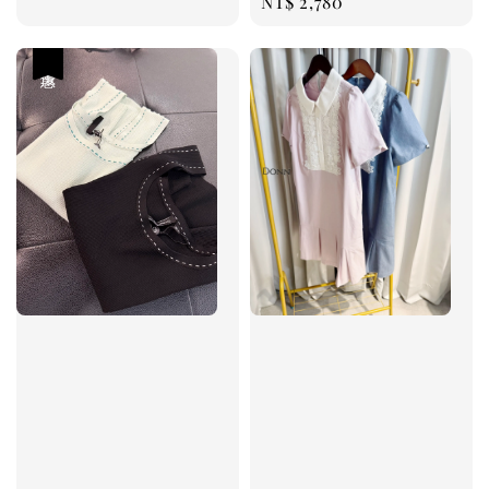
Regular
NT$ 2,780
price
優惠