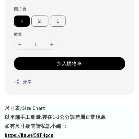
圖片色
S
M
L
數量
加入購物車
分享
尺寸表
/Size Chart
以平舖手工測量
存在
公分誤差屬正常現象
,
1-3
如有尺寸疑問請私訊小編 ：
https://lin.ee/59F4gcn