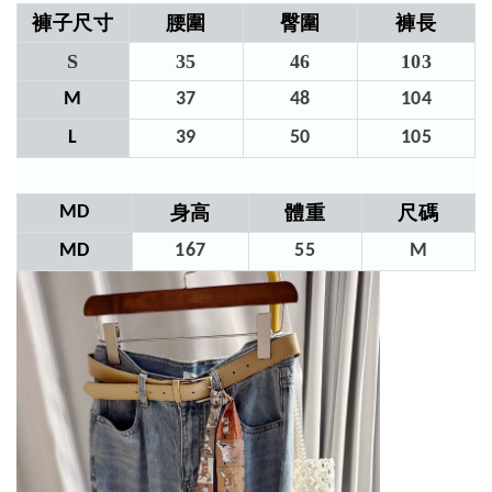
褲子尺寸
腰圍
臀圍
褲長
S
35
46
103​
M
37
48
104​
L
39
50
105​
MD
身高
體重
尺碼
MD
167
55
M