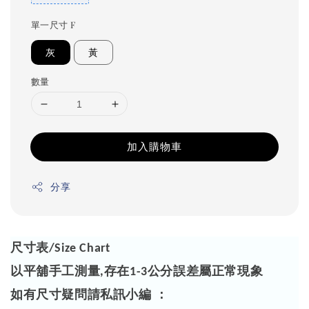
單一尺寸 F
灰
黃
數量
加入購物車
分享
尺寸表
/Size Chart
以平舖手工測量
存在
公分誤差屬正常現象
,
1-3
如有尺寸疑問請私訊小編 ：