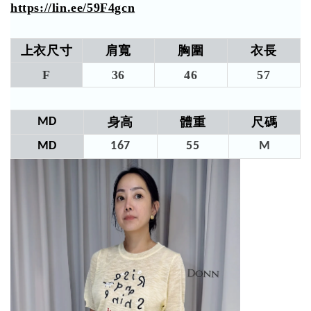
https://lin.ee/59F4gcn
上衣尺寸
肩寬
胸圍
衣長
F
36
46
57​
MD
身高
體重
尺碼
MD
167
55
M