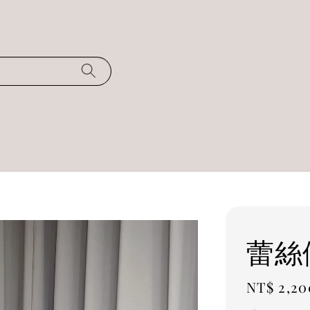
蕾絲
Regular
NT$ 2,20
price