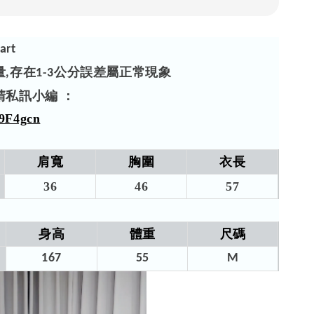
art
量
存在
公分誤差屬正常現象
,
1-3
請私訊小編 ：
/59F4gcn
肩寬
胸圍
衣長
36
46
57​
身高
體重
尺碼
167
55
M