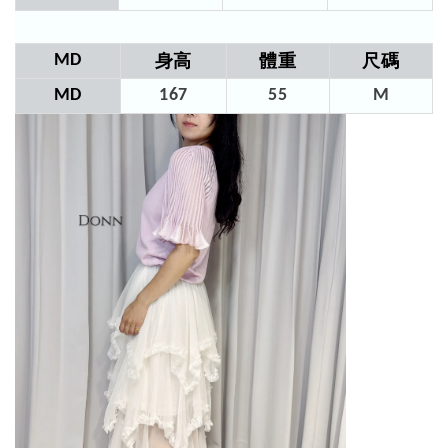
MD
身高
體重
尺碼
MD
167
55
M