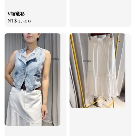
price
V領襯衫
Regular
NT$ 2,300
price