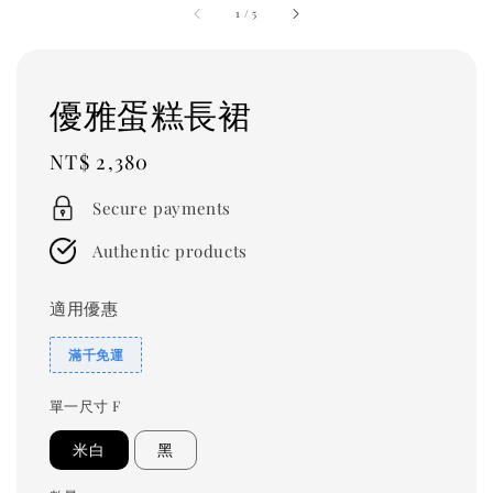
1
/
5
優雅蛋糕長裙
Regular
NT$ 2,380
price
Secure payments
Authentic products
適用優惠
滿千免運
單一尺寸 F
米白
黑