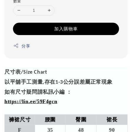
數量
加入購物車
分享
尺寸表
/Size Chart
以平舖手工測量
存在
公分誤差屬正常現象
,
1-3
如有尺寸疑問請私訊小編 ：
https://lin.ee/59F4gcn
褲裙尺寸
腰圍​
臀圍
裙長
F
35
48
90​